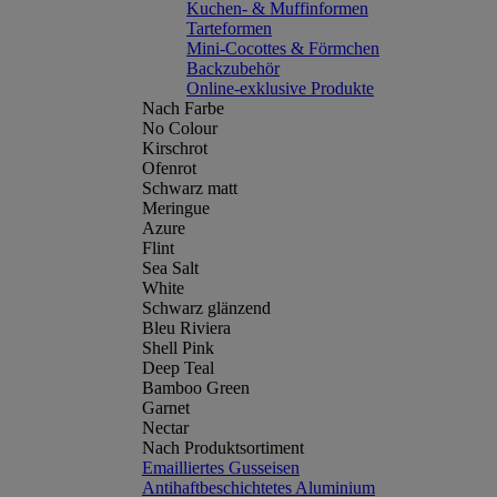
Kuchen- & Muffinformen
Tarteformen
Mini-Cocottes & Förmchen
Backzubehör
Online-exklusive Produkte
Nach Farbe
No Colour
Kirschrot
Ofenrot
Schwarz matt
Meringue
Azure
Flint
Sea Salt
White
Schwarz glänzend
Bleu Riviera
Shell Pink
Deep Teal
Bamboo Green
Garnet
Nectar
Nach Produktsortiment
Emailliertes Gusseisen
Antihaftbeschichtetes Aluminium