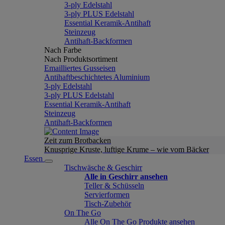
3-ply Edelstahl
3-ply PLUS Edelstahl
Essential Keramik-Antihaft
Steinzeug
Antihaft-Backformen
Nach Farbe
Nach Produktsortiment
Emailliertes Gusseisen
Antihaftbeschichtetes Aluminium
3-ply Edelstahl
3-ply PLUS Edelstahl
Essential Keramik-Antihaft
Steinzeug
Antihaft-Backformen
Zeit zum Brotbacken
Knusprige Kruste, luftige Krume – wie vom Bäcker
Essen
Tischwäsche & Geschirr
Alle in Geschirr ansehen
Teller & Schüsseln
Servierformen
Tisch-Zubehör
On The Go
Alle On The Go Produkte ansehen