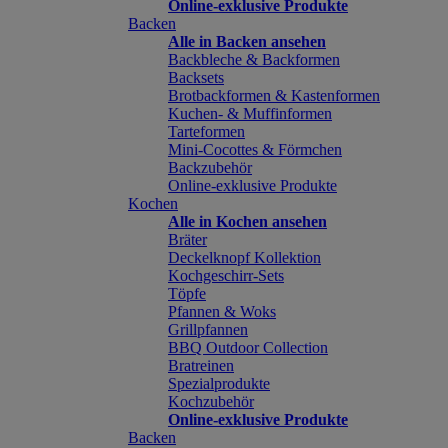
Online-exklusive Produkte
Backen
Alle in Backen ansehen
Backbleche & Backformen
Backsets
Brotbackformen & Kastenformen
Kuchen- & Muffinformen
Tarteformen
Mini-Cocottes & Förmchen
Backzubehör
Online-exklusive Produkte
Kochen
Alle in Kochen ansehen
Bräter
Deckelknopf Kollektion
Kochgeschirr-Sets
Töpfe
Pfannen & Woks
Grillpfannen
BBQ Outdoor Collection
Bratreinen
Spezialprodukte
Kochzubehör
Online-exklusive Produkte
Backen