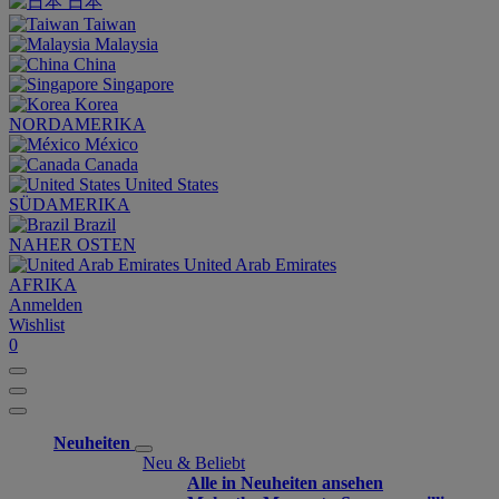
日本
Taiwan
Malaysia
China
Singapore
Korea
NORDAMERIKA
México
Canada
United States
SÜDAMERIKA
Brazil
NAHER OSTEN
United Arab Emirates
AFRIKA
Anmelden
Wishlist
0
Neuheiten
Neu & Beliebt
Alle in Neuheiten ansehen