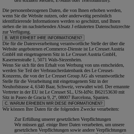
den sozialen Medien, E-Mails oder Telefonanrufe).
Die personenbezogenen Daten, die von Ihnen erhoben werden,
wenn Sie die Website nutzen, oder anderweitig persönlich
identifizierende Informationen werden so geschützt, und Ihnen
stehen die im nachstehenden
Absatz J
erläuterten Datenschutzrechte
zur Verfügung.
B. WER ERHEBT IHRE INFORMATIONEN?
Die für die Datenverarbeitung verantwortliche Stelle der über die
Website angebotenen eCommerce-Dienste ist Le Creuset Austria
GmbH mit eingetragenem Sitz in Le Creuset Austria GmbH,
Kasernenstraße 1, 5071 Wals-Siezenheim.
Wenn Sie sich für den Erhalt von Werbung von uns entscheiden,
werden Sie Teil der Verbraucherdatenbank des Le Creuset-
Konzerns, die von der Le Creuset Group AG als verantwortliche
Stelle für die Verarbeitung mit eingetragenem Sitz in der
Neuhofstrasse 4, 6340 Baar, Schweiz, verwaltet wird. Der ernannte
Vertreter in der EU ist Le Creuset SL, USt-IdNr. B62153630 mit
Sitz in Paseo de Gracia 9, 2º, 08007 Barcelona, Spanien.
C. WARUM ERHEBEN WIR DIESE INFORMATIONEN?
Wir können Ihre Daten für die folgenden Zwecke verarbeiten:
Zur Erfüllung unserer gesetzlichen Verpflichtungen
Wir müssen ggf. einige Ihrer Daten verarbeiten, um unsere
gesetzlichen Verpflichtungen sowie andere Verpflichtungen