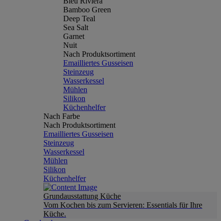
Bleu Riviera
Bamboo Green
Deep Teal
Sea Salt
Garnet
Nuit
Nach Produktsortiment
Emailliertes Gusseisen
Steinzeug
Wasserkessel
Mühlen
Silikon
Küchenhelfer
Nach Farbe
Nach Produktsortiment
Emailliertes Gusseisen
Steinzeug
Wasserkessel
Mühlen
Silikon
Küchenhelfer
Grundausstattung Küche
Vom Kochen bis zum Servieren: Essentials für Ihre
Küche.