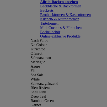
Alle in Backen ansehen
Backbleche & Backformen
Backsets
Brotbackformen & Kastenformen
Kuchen- & Muffinformen
Tarteformen
Mini-Cocottes & Förmchen
Backzubehör
Online-exklusive Produkte
Nach Farbe
No Colour
Kirschrot
Ofenrot
Schwarz matt
Meringue
Azure
Flint
Sea Salt
White
Schwarz glänzend
Bleu Riviera
Shell Pink
Deep Teal
Bamboo Green
Garnet