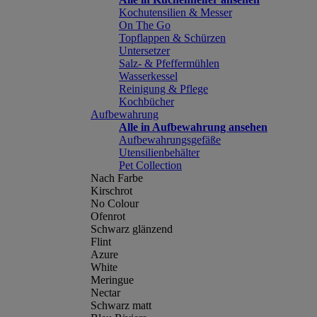
Kochutensilien & Messer
On The Go
Topflappen & Schürzen
Untersetzer
Salz- & Pfeffermühlen
Wasserkessel
Reinigung & Pflege
Kochbücher
Aufbewahrung
Alle in Aufbewahrung ansehen
Aufbewahrungsgefäße
Utensilienbehälter
Pet Collection
Nach Farbe
Kirschrot
No Colour
Ofenrot
Schwarz glänzend
Flint
Azure
White
Meringue
Nectar
Schwarz matt