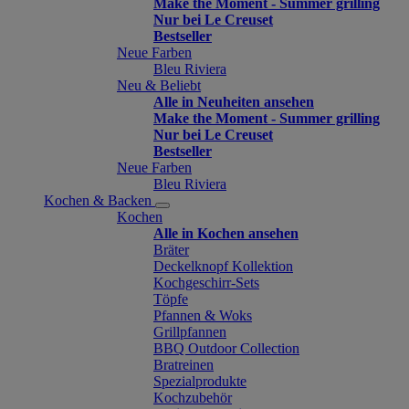
Make the Moment - Summer grilling
Nur bei Le Creuset
Bestseller
Neue Farben
Bleu Riviera
Neu & Beliebt
Alle in Neuheiten ansehen
Make the Moment - Summer grilling
Nur bei Le Creuset
Bestseller
Neue Farben
Bleu Riviera
Kochen & Backen
Kochen
Alle in Kochen ansehen
Bräter
Deckelknopf Kollektion
Kochgeschirr-Sets
Töpfe
Pfannen & Woks
Grillpfannen
BBQ Outdoor Collection
Bratreinen
Spezialprodukte
Kochzubehör