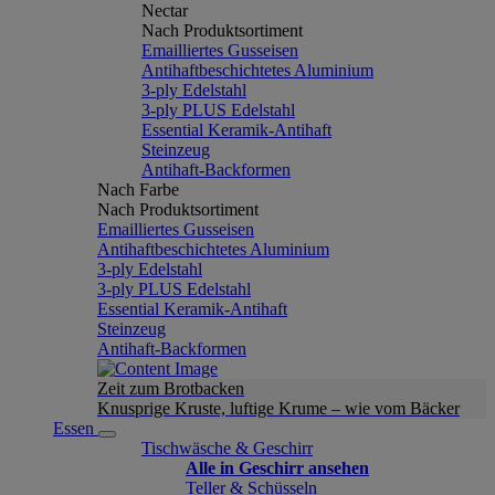
Nectar
Nach Produktsortiment
Emailliertes Gusseisen
Antihaftbeschichtetes Aluminium
3-ply Edelstahl
3-ply PLUS Edelstahl
Essential Keramik-Antihaft
Steinzeug
Antihaft-Backformen
Nach Farbe
Nach Produktsortiment
Emailliertes Gusseisen
Antihaftbeschichtetes Aluminium
3-ply Edelstahl
3-ply PLUS Edelstahl
Essential Keramik-Antihaft
Steinzeug
Antihaft-Backformen
Zeit zum Brotbacken
Knusprige Kruste, luftige Krume – wie vom Bäcker
Essen
Tischwäsche & Geschirr
Alle in Geschirr ansehen
Teller & Schüsseln