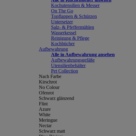
Kochutensilien & Messer
On The Go
Topflappen & Schürzen
Untersetzer
Salz- & Pfeffermühlen
Wasserkessel
Reinigung & Pflege
Kochbücher
Aufbewahrung
Alle in Aufbewahrung ansehen
Aufbewahrungsgefäße
Utensilienbehälter
Pet Collection
Nach Farbe
Kirschrot
No Colour
Ofenrot
Schwarz glänzend
Flint
Azure
White
Meringue
Nectar
Schwarz matt