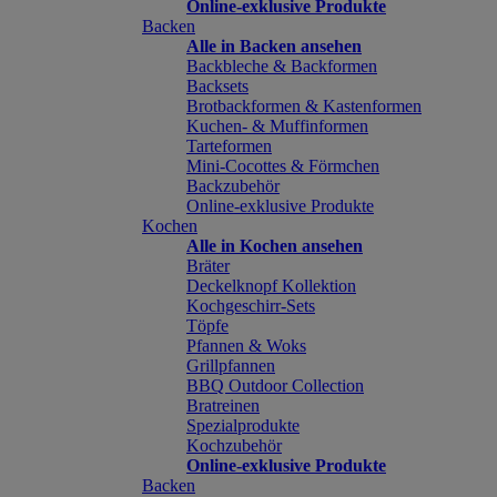
Online-exklusive Produkte
Backen
Alle in Backen ansehen
Backbleche & Backformen
Backsets
Brotbackformen & Kastenformen
Kuchen- & Muffinformen
Tarteformen
Mini-Cocottes & Förmchen
Backzubehör
Online-exklusive Produkte
Kochen
Alle in Kochen ansehen
Bräter
Deckelknopf Kollektion
Kochgeschirr-Sets
Töpfe
Pfannen & Woks
Grillpfannen
BBQ Outdoor Collection
Bratreinen
Spezialprodukte
Kochzubehör
Online-exklusive Produkte
Backen