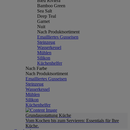
Bleu Riviera
Bamboo Green
Sea Salt
Deep Teal
Garnet
Nuit
Nach Produktsortiment
Emailliertes Gusseisen
Steinzeug
Wasserkessel
Mühlen
Silikon
Küchenhelfer
Nach Farbe
Nach Produktsortiment
Emailliertes Gusseisen
Steinzeug
Wasserkessel
Mühlen
Silikon
Küchenhelfer
Grundausstattung Küche
Vom Kochen bis zum Servieren: Essentials für Ihre
Küche.