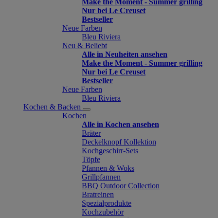
Make the Moment - Summer grilling
Nur bei Le Creuset
Bestseller
Neue Farben
Bleu Riviera
Neu & Beliebt
Alle in Neuheiten ansehen
Make the Moment - Summer grilling
Nur bei Le Creuset
Bestseller
Neue Farben
Bleu Riviera
Kochen & Backen
Kochen
Alle in Kochen ansehen
Bräter
Deckelknopf Kollektion
Kochgeschirr-Sets
Töpfe
Pfannen & Woks
Grillpfannen
BBQ Outdoor Collection
Bratreinen
Spezialprodukte
Kochzubehör