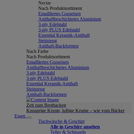
Nectar
Nach Produktsortiment
Emailliertes Gusseisen
Antihaftbeschichtetes Aluminium
3-ply Edelstahl
3-ply PLUS Edelstahl
Essential Keramik-Antihaft
Steinzeug
Antihaft-Backformen
Nach Farbe
Nach Produktsortiment
Emailliertes Gusseisen
Antihaftbeschichtetes Aluminium
3-ply Edelstahl
3-ply PLUS Edelstahl
Essential Keramik-Antihaft
Steinzeug
Antihaft-Backformen
Zeit zum Brotbacken
Knusprige Kruste, luftige Krume – wie vom Bäcker
Essen
Tischwäsche & Geschirr
Alle in Geschirr ansehen
Teller & Schüsseln