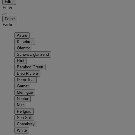
Filter
Filter
Farbe
Farbe
Azure
Kirschrot
Ofenrot
Schwarz glänzend
Flint
Bamboo Green
Bleu Riviera
Deep Teal
Garnet
Meringue
Nectar
Nuit
Perlgrau
Sea Salt
Chambray
White