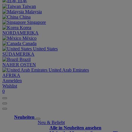
日本
Taiwan
Malaysia
China
Singapore
Korea
NORDAMERIKA
México
Canada
United States
SÜDAMERIKA
Brazil
NAHER OSTEN
United Arab Emirates
AFRIKA
Anmelden
Wishlist
0
Neuheiten
Neu & Beliebt
Alle in Neuheiten ansehen