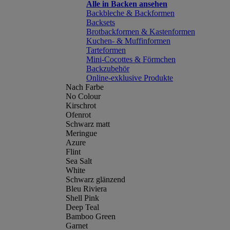
Alle in Backen ansehen
Backbleche & Backformen
Backsets
Brotbackformen & Kastenformen
Kuchen- & Muffinformen
Tarteformen
Mini-Cocottes & Förmchen
Backzubehör
Online-exklusive Produkte
Nach Farbe
No Colour
Kirschrot
Ofenrot
Schwarz matt
Meringue
Azure
Flint
Sea Salt
White
Schwarz glänzend
Bleu Riviera
Shell Pink
Deep Teal
Bamboo Green
Garnet