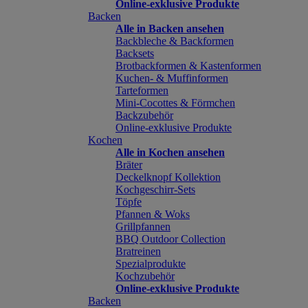
Online-exklusive Produkte
Backen
Alle in Backen ansehen
Backbleche & Backformen
Backsets
Brotbackformen & Kastenformen
Kuchen- & Muffinformen
Tarteformen
Mini-Cocottes & Förmchen
Backzubehör
Online-exklusive Produkte
Kochen
Alle in Kochen ansehen
Bräter
Deckelknopf Kollektion
Kochgeschirr-Sets
Töpfe
Pfannen & Woks
Grillpfannen
BBQ Outdoor Collection
Bratreinen
Spezialprodukte
Kochzubehör
Online-exklusive Produkte
Backen