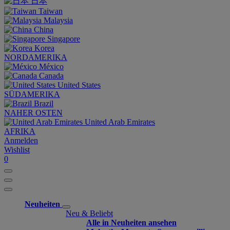
日本
Taiwan
Malaysia
China
Singapore
Korea
NORDAMERIKA
México
Canada
United States
SÜDAMERIKA
Brazil
NAHER OSTEN
United Arab Emirates
AFRIKA
Anmelden
Wishlist
0
Neuheiten
Neu & Beliebt
Alle in Neuheiten ansehen