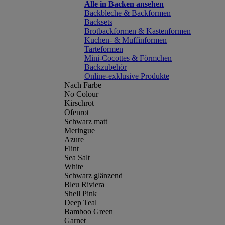
Alle in Backen ansehen
Backbleche & Backformen
Backsets
Brotbackformen & Kastenformen
Kuchen- & Muffinformen
Tarteformen
Mini-Cocottes & Förmchen
Backzubehör
Online-exklusive Produkte
Nach Farbe
No Colour
Kirschrot
Ofenrot
Schwarz matt
Meringue
Azure
Flint
Sea Salt
White
Schwarz glänzend
Bleu Riviera
Shell Pink
Deep Teal
Bamboo Green
Garnet