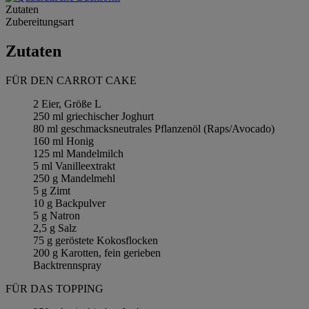
Zutaten
Zubereitungsart
Zutaten
FÜR DEN CARROT CAKE
2 Eier, Größe L
250 ml griechischer Joghurt
80 ml geschmacksneutrales Pflanzenöl (Raps/Avocado)
160 ml Honig
125 ml Mandelmilch
5 ml Vanilleextrakt
250 g Mandelmehl
5 g Zimt
10 g Backpulver
5 g Natron
2,5 g Salz
75 g geröstete Kokosflocken
200 g Karotten, fein gerieben
Backtrennspray
FÜR DAS TOPPING