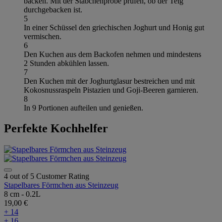
backen. Mit der Stäbchenprobe prüfen, ob der Teig
durchgebacken ist.
5
In einer Schüssel den griechischen Joghurt und Honig gut
vermischen.
6
Den Kuchen aus dem Backofen nehmen und mindestens
2 Stunden abkühlen lassen.
7
Den Kuchen mit der Joghurtglasur bestreichen und mit
Kokosnussraspeln Pistazien und Goji-Beeren garnieren.
8
In 9 Portionen aufteilen und genießen.
Perfekte Kochhelfer
4 out of 5 Customer Rating
Stapelbares Förmchen aus Steinzeug
8 cm - 0.2L
19,00 €
+ 14
+ 16