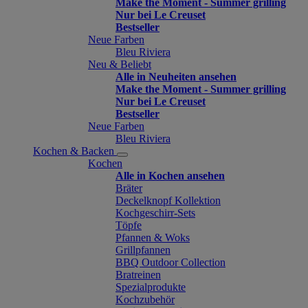
Make the Moment - Summer grilling
Nur bei Le Creuset
Bestseller
Neue Farben
Bleu Riviera
Neu & Beliebt
Alle in Neuheiten ansehen
Make the Moment - Summer grilling
Nur bei Le Creuset
Bestseller
Neue Farben
Bleu Riviera
Kochen & Backen
Kochen
Alle in Kochen ansehen
Bräter
Deckelknopf Kollektion
Kochgeschirr-Sets
Töpfe
Pfannen & Woks
Grillpfannen
BBQ Outdoor Collection
Bratreinen
Spezialprodukte
Kochzubehör