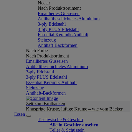
Nectar
Nach Produktsortiment
Emailliertes Gusseisen
Antihaftbeschichtetes Aluminium
3-ply Edelstahl
3-ply PLUS Edelstahl
Essential Keramik-Antihaft
Steinzeug
Antihaft-Backformen
Nach Farbe
Nach Produktsortiment
Emailliertes Gusseisen
Antihaftbeschichtetes Aluminium
3-ply Edelstahl
3-ply PLUS Edelstahl
Essential Keramik-Antihaft
Steinzeug
Antihaft-Backformen
Zeit zum Brotbacken
Knusprige Kruste, luftige Krume – wie vom Bäcker
Essen
Tischwäsche & Geschirr
Alle in Geschirr ansehen
Teller & Schüsseln