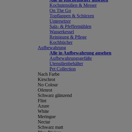
Kochutensilien & Messer
On The Go
Topflappen & Schürzen
Untersetzer
Salz- & Pfeffermühlen
Wasserkessel
Reinigung & Pflege
Kochbücher
Aufbewahrung
Alle in Aufbewahrung ansehen
Aufbewahrungsgefäße
Utensilienbehälter
Pet Collection
Nach Farbe
Kirschrot
No Colour
Ofenrot
Schwarz glänzend
Flint
Azure
White
Meringue
Nectar
Schwarz matt