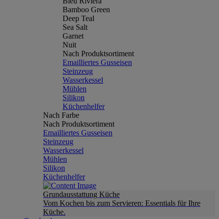
Bleu Riviera
Bamboo Green
Deep Teal
Sea Salt
Garnet
Nuit
Nach Produktsortiment
Emailliertes Gusseisen
Steinzeug
Wasserkessel
Mühlen
Silikon
Küchenhelfer
Nach Farbe
Nach Produktsortiment
Emailliertes Gusseisen
Steinzeug
Wasserkessel
Mühlen
Silikon
Küchenhelfer
Grundausstattung Küche
Vom Kochen bis zum Servieren: Essentials für Ihre
Küche.