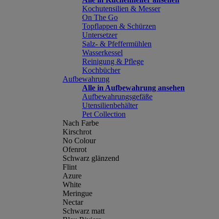
Kochutensilien & Messer
On The Go
Topflappen & Schürzen
Untersetzer
Salz- & Pfeffermühlen
Wasserkessel
Reinigung & Pflege
Kochbücher
Aufbewahrung
Alle in Aufbewahrung ansehen
Aufbewahrungsgefäße
Utensilienbehälter
Pet Collection
Nach Farbe
Kirschrot
No Colour
Ofenrot
Schwarz glänzend
Flint
Azure
White
Meringue
Nectar
Schwarz matt