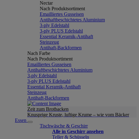
Nectar
Nach Produktsortiment
Emailliertes Gusseisen
Antihaftbeschichtetes Aluminium
3-ply Edelstahl
3-ply PLUS Edelstahl
Essential Keramik-Antihaft
Steinzeug
Antihaft-Backformen
Nach Farbe
Nach Produktsortiment
Emailliertes Gusseisen
Antihaftbeschichtetes Aluminium
3-ply Edelstahl
3-ply PLUS Edelstahl
Essential Keramik-Antihaft
Steinzeug
Antihaft-Backformen
Zeit zum Brotbacken
Knusprige Kruste, luftige Krume – wie vom Bäcker
Essen
Tischwäsche & Geschirr
Alle in Geschirr ansehen
Teller & Schüsseln