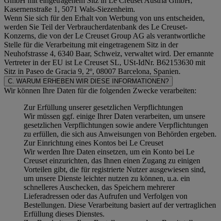
GmbH mit eingetragenem Sitz in Le Creuset Austria GmbH,
Kasernenstraße 1, 5071 Wals-Siezenheim.
Wenn Sie sich für den Erhalt von Werbung von uns entscheiden,
werden Sie Teil der Verbraucherdatenbank des Le Creuset-
Konzerns, die von der Le Creuset Group AG als verantwortliche
Stelle für die Verarbeitung mit eingetragenem Sitz in der
Neuhofstrasse 4, 6340 Baar, Schweiz, verwaltet wird. Der ernannte
Vertreter in der EU ist Le Creuset SL, USt-IdNr. B62153630 mit
Sitz in Paseo de Gracia 9, 2º, 08007 Barcelona, Spanien.
C. WARUM ERHEBEN WIR DIESE INFORMATIONEN?
Wir können Ihre Daten für die folgenden Zwecke verarbeiten:
Zur Erfüllung unserer gesetzlichen Verpflichtungen
Wir müssen ggf. einige Ihrer Daten verarbeiten, um unsere
gesetzlichen Verpflichtungen sowie andere Verpflichtungen
zu erfüllen, die sich aus Anweisungen von Behörden ergeben.
Zur Einrichtung eines Kontos bei Le Creuset
Wir werden Ihre Daten einsetzen, um ein Konto bei Le
Creuset einzurichten, das Ihnen einen Zugang zu einigen
Vorteilen gibt, die für registrierte Nutzer ausgewiesen sind,
um unsere Dienste leichter nutzen zu können, u.a. ein
schnelleres Auschecken, das Speichern mehrerer
Lieferadressen oder das Aufrufen und Verfolgen von
Bestellungen. Diese Verarbeitung basiert auf der vertraglichen
Erfüllung dieses Dienstes.