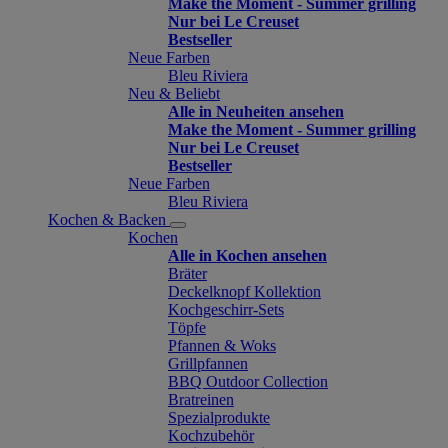
Make the Moment - Summer grilling
Nur bei Le Creuset
Bestseller
Neue Farben
Bleu Riviera
Neu & Beliebt
Alle in Neuheiten ansehen
Make the Moment - Summer grilling
Nur bei Le Creuset
Bestseller
Neue Farben
Bleu Riviera
Kochen & Backen
Kochen
Alle in Kochen ansehen
Bräter
Deckelknopf Kollektion
Kochgeschirr-Sets
Töpfe
Pfannen & Woks
Grillpfannen
BBQ Outdoor Collection
Bratreinen
Spezialprodukte
Kochzubehör