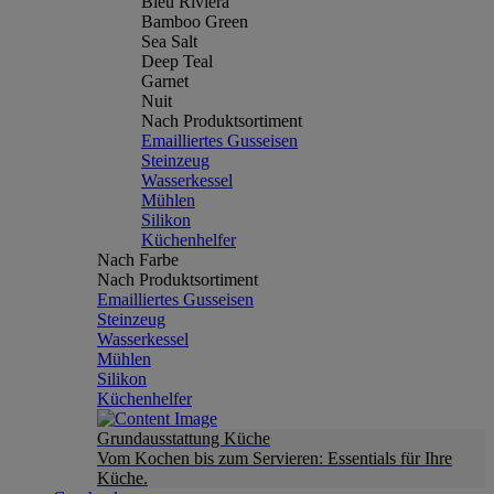
Bleu Riviera
Bamboo Green
Sea Salt
Deep Teal
Garnet
Nuit
Nach Produktsortiment
Emailliertes Gusseisen
Steinzeug
Wasserkessel
Mühlen
Silikon
Küchenhelfer
Nach Farbe
Nach Produktsortiment
Emailliertes Gusseisen
Steinzeug
Wasserkessel
Mühlen
Silikon
Küchenhelfer
Grundausstattung Küche
Vom Kochen bis zum Servieren: Essentials für Ihre
Küche.