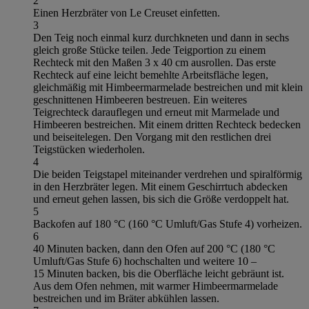
2
Einen Herzbräter von Le Creuset einfetten.
3
Den Teig noch einmal kurz durchkneten und dann in sechs
gleich große Stücke teilen. Jede Teigportion zu einem
Rechteck mit den Maßen 3 x 40 cm ausrollen. Das erste
Rechteck auf eine leicht bemehlte Arbeitsfläche legen,
gleichmäßig mit Himbeermarmelade bestreichen und mit klein
geschnittenen Himbeeren bestreuen. Ein weiteres
Teigrechteck darauflegen und erneut mit Marmelade und
Himbeeren bestreichen. Mit einem dritten Rechteck bedecken
und beiseitelegen. Den Vorgang mit den restlichen drei
Teigstücken wiederholen.
4
Die beiden Teigstapel miteinander verdrehen und spiralförmig
in den Herzbräter legen. Mit einem Geschirrtuch abdecken
und erneut gehen lassen, bis sich die Größe verdoppelt hat.
5
Backofen auf 180 °C (160 °C Umluft/Gas Stufe 4) vorheizen.
6
40 Minuten backen, dann den Ofen auf 200 °C (180 °C
Umluft/Gas Stufe 6) hochschalten und weitere 10 –
15 Minuten backen, bis die Oberfläche leicht gebräunt ist.
Aus dem Ofen nehmen, mit warmer Himbeermarmelade
bestreichen und im Bräter abkühlen lassen.