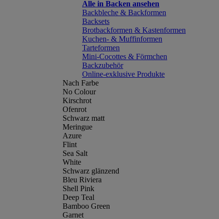
Alle in Backen ansehen
Backbleche & Backformen
Backsets
Brotbackformen & Kastenformen
Kuchen- & Muffinformen
Tarteformen
Mini-Cocottes & Förmchen
Backzubehör
Online-exklusive Produkte
Nach Farbe
No Colour
Kirschrot
Ofenrot
Schwarz matt
Meringue
Azure
Flint
Sea Salt
White
Schwarz glänzend
Bleu Riviera
Shell Pink
Deep Teal
Bamboo Green
Garnet