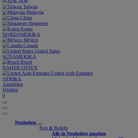
日本
Taiwan
Malaysia
China
Singapore
Korea
NORDAMERIKA
México
Canada
United States
SÜDAMERIKA
Brazil
NAHER OSTEN
United Arab Emirates
AFRIKA
Anmelden
Wishlist
0
Neuheiten
Neu & Beliebt
Alle in Neuheiten ansehen