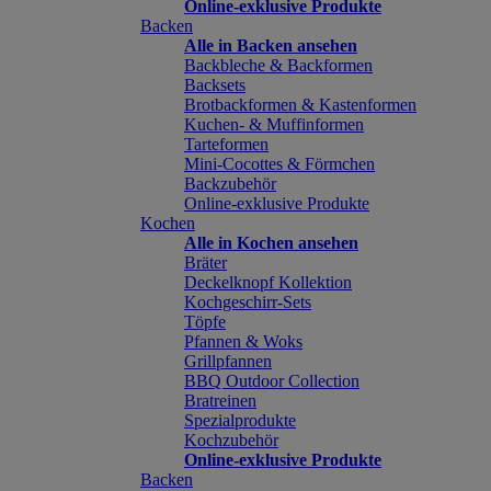
Online-exklusive Produkte
Backen
Alle in Backen ansehen
Backbleche & Backformen
Backsets
Brotbackformen & Kastenformen
Kuchen- & Muffinformen
Tarteformen
Mini-Cocottes & Förmchen
Backzubehör
Online-exklusive Produkte
Kochen
Alle in Kochen ansehen
Bräter
Deckelknopf Kollektion
Kochgeschirr-Sets
Töpfe
Pfannen & Woks
Grillpfannen
BBQ Outdoor Collection
Bratreinen
Spezialprodukte
Kochzubehör
Online-exklusive Produkte
Backen