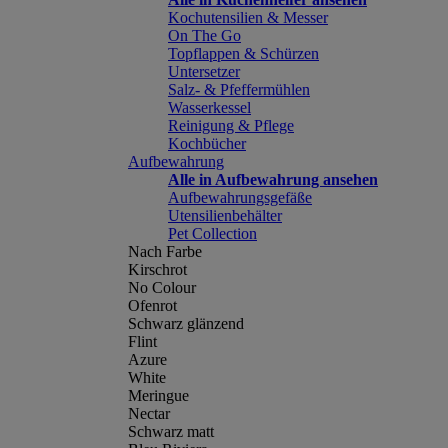
Kochutensilien & Messer
On The Go
Topflappen & Schürzen
Untersetzer
Salz- & Pfeffermühlen
Wasserkessel
Reinigung & Pflege
Kochbücher
Aufbewahrung
Alle in Aufbewahrung ansehen
Aufbewahrungsgefäße
Utensilienbehälter
Pet Collection
Nach Farbe
Kirschrot
No Colour
Ofenrot
Schwarz glänzend
Flint
Azure
White
Meringue
Nectar
Schwarz matt