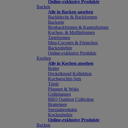
Online-exklusive Produkte
Backen
Alle in Backen ansehen
Backbleche & Backformen
Backsets
Brotbackformen & Kastenformen
Kuchen- & Muffinformen
Tarteformen
Mini-Cocottes & Förmchen
Backzubehör
Online-exklusive Produkte
Kochen
Alle in Kochen ansehen
Bräter
Deckelknopf Kollektion
Kochgeschirr-Sets
Töpfe
Pfannen & Woks
Grillpfannen
BBQ Outdoor Collection
Bratreinen
Spezialprodukte
Kochzubehör
Online-exklusive Produkte
Backen