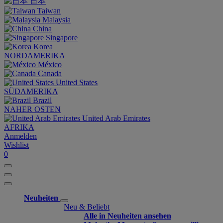
日本
Taiwan
Malaysia
China
Singapore
Korea
NORDAMERIKA
México
Canada
United States
SÜDAMERIKA
Brazil
NAHER OSTEN
United Arab Emirates
AFRIKA
Anmelden
Wishlist
0
Neuheiten
Neu & Beliebt
Alle in Neuheiten ansehen