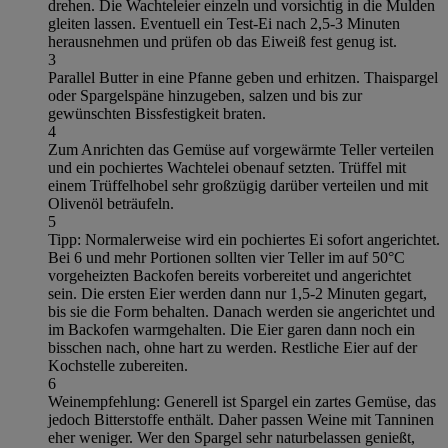
drehen. Die Wachteleier einzeln und vorsichtig in die Mulden
gleiten lassen. Eventuell ein Test-Ei nach 2,5-3 Minuten
herausnehmen und prüfen ob das Eiweiß fest genug ist.
3
Parallel Butter in eine Pfanne geben und erhitzen. Thaispargel
oder Spargelspäne hinzugeben, salzen und bis zur
gewünschten Bissfestigkeit braten.
4
Zum Anrichten das Gemüse auf vorgewärmte Teller verteilen
und ein pochiertes Wachtelei obenauf setzten. Trüffel mit
einem Trüffelhobel sehr großzügig darüber verteilen und mit
Olivenöl beträufeln.
5
Tipp: Normalerweise wird ein pochiertes Ei sofort angerichtet.
Bei 6 und mehr Portionen sollten vier Teller im auf 50°C
vorgeheizten Backofen bereits vorbereitet und angerichtet
sein. Die ersten Eier werden dann nur 1,5-2 Minuten gegart,
bis sie die Form behalten. Danach werden sie angerichtet und
im Backofen warmgehalten. Die Eier garen dann noch ein
bisschen nach, ohne hart zu werden. Restliche Eier auf der
Kochstelle zubereiten.
6
Weinempfehlung: Generell ist Spargel ein zartes Gemüse, das
jedoch Bitterstoffe enthält. Daher passen Weine mit Tanninen
eher weniger. Wer den Spargel sehr naturbelassen genießt,