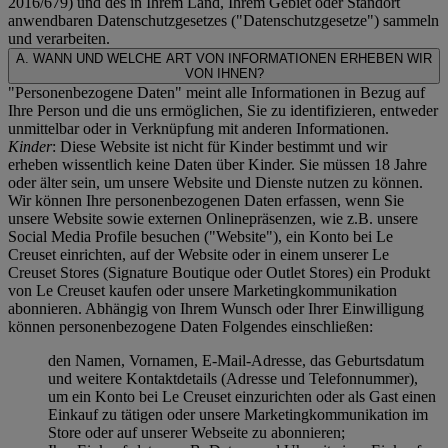
2016/679) und des in Ihrem Land, Ihrem Gebiet oder Standort
anwendbaren Datenschutzgesetzes ("
Datenschutzgesetze
") sammeln
und verarbeiten.
A. WANN UND WELCHE ART VON INFORMATIONEN ERHEBEN WIR
VON IHNEN?
"Personenbezogene Daten" meint alle Informationen in Bezug auf
Ihre Person und die uns ermöglichen, Sie zu identifizieren, entweder
unmittelbar oder in Verknüpfung mit anderen Informationen.
Kinder
: Diese Website ist nicht für Kinder bestimmt und wir
erheben wissentlich keine Daten über Kinder. Sie müssen 18 Jahre
oder älter sein, um unsere Website und Dienste nutzen zu können.
Wir können Ihre personenbezogenen Daten erfassen, wenn Sie
unsere Website sowie externen Onlinepräsenzen, wie z.B. unsere
Social Media Profile besuchen ("
Website
"), ein Konto bei Le
Creuset einrichten, auf der Website oder in einem unserer Le
Creuset Stores (Signature Boutique oder Outlet Stores) ein Produkt
von Le Creuset kaufen oder unsere Marketingkommunikation
abonnieren. Abhängig von Ihrem Wunsch oder Ihrer Einwilligung
können personenbezogene Daten Folgendes einschließen:
den Namen, Vornamen, E-Mail-Adresse, das Geburtsdatum
und weitere Kontaktdetails (Adresse und Telefonnummer),
um ein Konto bei Le Creuset einzurichten oder als Gast einen
Einkauf zu tätigen oder unsere Marketingkommunikation im
Store oder auf unserer Webseite zu abonnieren;