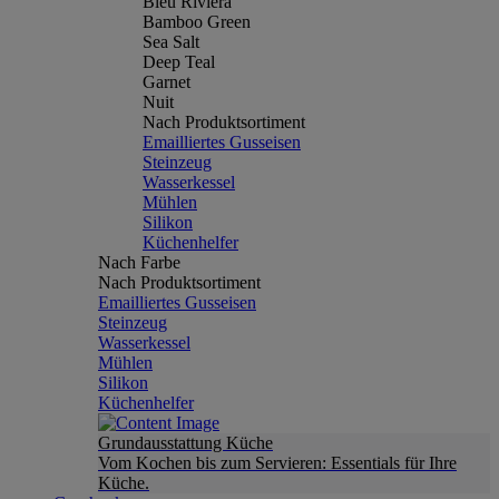
Bleu Riviera
Bamboo Green
Sea Salt
Deep Teal
Garnet
Nuit
Nach Produktsortiment
Emailliertes Gusseisen
Steinzeug
Wasserkessel
Mühlen
Silikon
Küchenhelfer
Nach Farbe
Nach Produktsortiment
Emailliertes Gusseisen
Steinzeug
Wasserkessel
Mühlen
Silikon
Küchenhelfer
Grundausstattung Küche
Vom Kochen bis zum Servieren: Essentials für Ihre
Küche.