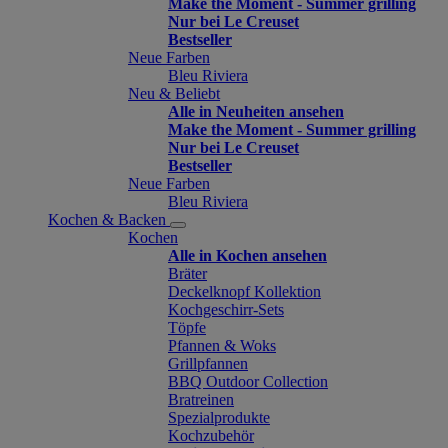
Make the Moment - Summer grilling
Nur bei Le Creuset
Bestseller
Neue Farben
Bleu Riviera
Neu & Beliebt
Alle in Neuheiten ansehen
Make the Moment - Summer grilling
Nur bei Le Creuset
Bestseller
Neue Farben
Bleu Riviera
Kochen & Backen
Kochen
Alle in Kochen ansehen
Bräter
Deckelknopf Kollektion
Kochgeschirr-Sets
Töpfe
Pfannen & Woks
Grillpfannen
BBQ Outdoor Collection
Bratreinen
Spezialprodukte
Kochzubehör