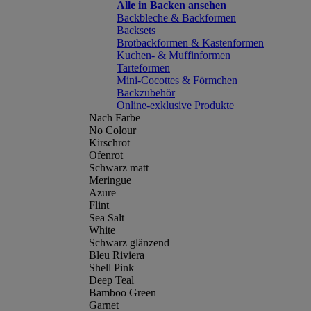
Alle in Backen ansehen
Backbleche & Backformen
Backsets
Brotbackformen & Kastenformen
Kuchen- & Muffinformen
Tarteformen
Mini-Cocottes & Förmchen
Backzubehör
Online-exklusive Produkte
Nach Farbe
No Colour
Kirschrot
Ofenrot
Schwarz matt
Meringue
Azure
Flint
Sea Salt
White
Schwarz glänzend
Bleu Riviera
Shell Pink
Deep Teal
Bamboo Green
Garnet