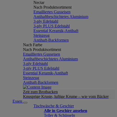
Nectar
Nach Produktsortiment
Emailliertes Gusseisen
Antihaftbeschichtetes Aluminium
3-ply Edelstahl
3-ply PLUS Edelstahl
Essential Keramik-Antihaft
Steinzeug
Antihaft-Backformen
Nach Farbe
Nach Produktsortiment
Emailliertes Gusseisen
Antihaftbeschichtetes Aluminium
3-ply Edelstahl
3-ply PLUS Edelstahl
Essential Keramik-Antihaft
Steinzeug
Antihaft-Backformen
Zeit zum Brotbacken
Knusprige Kruste, luftige Krume – wie vom Bäcker
Essen
Tischwäsche & Geschirr
Alle in Geschirr ansehen
Teller & Schüsseln