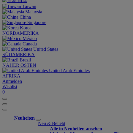
日本
Taiwan
Malaysia
China
Singapore
Korea
NORDAMERIKA
México
Canada
United States
SÜDAMERIKA
Brazil
NAHER OSTEN
United Arab Emirates
AFRIKA
Anmelden
Wishlist
0
Neuheiten
Neu & Beliebt
Alle in Neuheiten ansehen