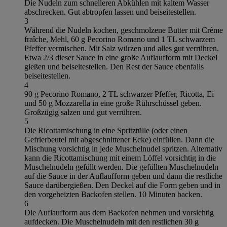
Die Nudeln zum schnelleren Abkühlen mit kaltem Wasser
abschrecken. Gut abtropfen lassen und beiseitestellen.
3
Während die Nudeln kochen, geschmolzene Butter mit Crème
fraîche, Mehl, 60 g Pecorino Romano und 1 TL schwarzem
Pfeffer vermischen. Mit Salz würzen und alles gut verrühren.
Etwa 2/3 dieser Sauce in eine große Auflaufform mit Deckel
gießen und beiseitestellen. Den Rest der Sauce ebenfalls
beiseitestellen.
4
90 g Pecorino Romano, 2 TL schwarzer Pfeffer, Ricotta, Ei
und 50 g Mozzarella in eine große Rührschüssel geben.
Großzügig salzen und gut verrühren.
5
Die Ricottamischung in eine Spritztülle (oder einen
Gefrierbeutel mit abgeschnittener Ecke) einfüllen. Dann die
Mischung vorsichtig in jede Muschelnudel spritzen. Alternativ
kann die Ricottamischung mit einem Löffel vorsichtig in die
Muschelnudeln gefüllt werden. Die gefüllten Muschelnudeln
auf die Sauce in der Auflaufform geben und dann die restliche
Sauce darübergießen. Den Deckel auf die Form geben und in
den vorgeheizten Backofen stellen. 10 Minuten backen.
6
Die Auflaufform aus dem Backofen nehmen und vorsichtig
aufdecken. Die Muschelnudeln mit den restlichen 30 g