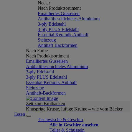
Nectar
Nach Produktsortiment
Emailliertes Gusseisen
Antihaftbeschichtetes Aluminium
3-ply Edelstahl
3-ply PLUS Edelstahl
Essential Keramik-Antihaft
Steinzeug
Antihaft-Backformen
Nach Farbe
Nach Produktsortiment
Emailliertes Gusseisen
Antihaftbeschichtetes Aluminium
3-ply Edelstahl
3-ply PLUS Edelstahl
Essential Keramik-Antihaft
Steinzeug
Antihaft-Backformen
Zeit zum Brotbacken
Knusprige Kruste, luftige Krume – wie vom Bäcker
Essen
Tischwäsche & Geschirr
Alle in Geschirr ansehen
Teller & Schüsseln