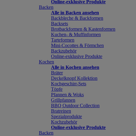
Online-exklusive Produkte
Backen
Alle in Backen ansehen
Backbleche & Backformen
Backsets
Brotbackformen & Kastenformen
Kuchen- & Muffinformen
Tarteformen
Mini-Cocottes & Förmchen
Backzubehör
Online-exklusive Produkte
Kochen
Alle in Kochen ansehen
Bräter
Deckelknopf Kollektion
Kochgeschirr-Sets
Töpfe
Pfannen & Woks
Grillpfannen
BBQ Outdoor Collection
Bratreinen
Spezialprodukte
Kochzubehör
Online-exklusive Produkte
Backen