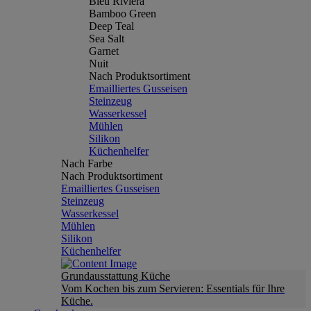
Bleu Riviera
Bamboo Green
Deep Teal
Sea Salt
Garnet
Nuit
Nach Produktsortiment
Emailliertes Gusseisen
Steinzeug
Wasserkessel
Mühlen
Silikon
Küchenhelfer
Nach Farbe
Nach Produktsortiment
Emailliertes Gusseisen
Steinzeug
Wasserkessel
Mühlen
Silikon
Küchenhelfer
Grundausstattung Küche
Vom Kochen bis zum Servieren: Essentials für Ihre
Küche.