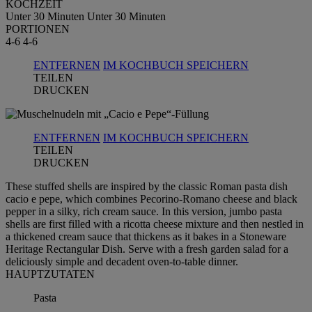
KOCHZEIT
Unter 30 Minuten
Unter 30 Minuten
PORTIONEN
4-6
4-6
ENTFERNEN
IM KOCHBUCH SPEICHERN
TEILEN
DRUCKEN
ENTFERNEN
IM KOCHBUCH SPEICHERN
TEILEN
DRUCKEN
These stuffed shells are inspired by the classic Roman pasta dish
cacio e pepe, which combines Pecorino-Romano cheese and black
pepper in a silky, rich cream sauce. In this version, jumbo pasta
shells are first filled with a ricotta cheese mixture and then nestled in
a thickened cream sauce that thickens as it bakes in a Stoneware
Heritage Rectangular Dish. Serve with a fresh garden salad for a
deliciously simple and decadent oven-to-table dinner.
HAUPTZUTATEN
Pasta