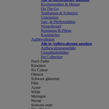
Kochutensilien & Messer
On The Go
Topflappen & Schürzen
Untersetzer
Salz- & Pfeffermühlen
Wasserkessel
Reinigung & Pflege
Kochbücher
Aufbewahrung
Alle in Aufbewahrung ansehen
Aufbewahrungsgefäße
Utensilienbehälter
Pet Collection
Nach Farbe
Kirschrot
No Colour
Ofenrot
Schwarz glänzend
Flint
Azure
White
Meringue
Nectar
Schwarz matt