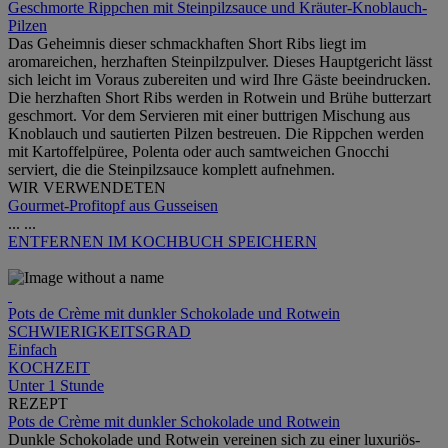
Geschmorte Rippchen mit Steinpilzsauce und Kräuter-Knoblauch-
Pilzen
Das Geheimnis dieser schmackhaften Short Ribs liegt im
aromareichen, herzhaften Steinpilzpulver. Dieses Hauptgericht lässt
sich leicht im Voraus zubereiten und wird Ihre Gäste beeindrucken.
Die herzhaften Short Ribs werden in Rotwein und Brühe butterzart
geschmort. Vor dem Servieren mit einer buttrigen Mischung aus
Knoblauch und sautierten Pilzen bestreuen. Die Rippchen werden
mit Kartoffelpüree, Polenta oder auch samtweichen Gnocchi
serviert, die die Steinpilzsauce komplett aufnehmen.
WIR VERWENDETEN
Gourmet-Profitopf aus Gusseisen
...
...
ENTFERNEN
IM KOCHBUCH SPEICHERN
Pots de Crème mit dunkler Schokolade und Rotwein
SCHWIERIGKEITSGRAD
Einfach
KOCHZEIT
Unter 1 Stunde
REZEPT
Pots de Crème mit dunkler Schokolade und Rotwein
Dunkle Schokolade und Rotwein vereinen sich zu einer luxuriös-