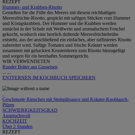
REZEPT
Hummer- und Krabben-Risotto
Genießen Sie die Fülle des Meeres mit diesem reichhaltigen
Meeresfrüchte-Risotto, gespickt mit saftigen Stücken vom Hummer
und Königskrabben. Der Hummer und die Krabben werden
zunächst in der Schale mit Weißwein und aromatischem Fenchel
gekocht, wodurch eine herrlich duftende Meeresfrüchtebrühe
entsteht, aus der anschließend ein einfaches, aber raffiniertes Risotto
zubereitet wird. Saftige Tomaten und frische Kräuter werden
zusammen mit gehackten Krustentieren zum Risotto hinzugefügt
und sorgen für ein herzhaftes Sommergericht.
WIR VERWENDETEN
Runder Bräter aus Gusseisen
...
...
ENTFERNEN
IM KOCHBUCH SPEICHERN
Geschmorte Rippchen mit Steinpilzsauce und Kräuter-Knoblauch-
Pilzen
SCHWIERIGKEITSGRAD
Anspruchsvoll
KOCHZEIT
Über 2 Stunden
REZEPT