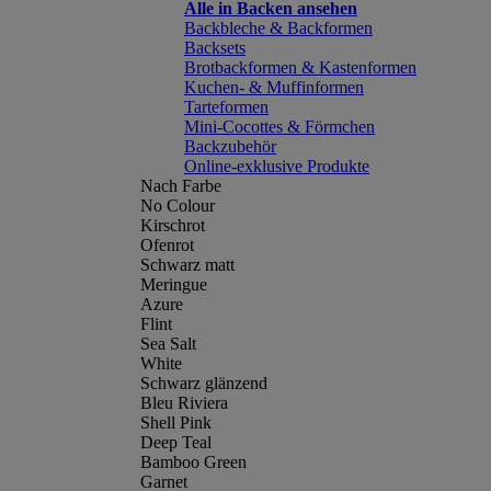
Alle in Backen ansehen
Backbleche & Backformen
Backsets
Brotbackformen & Kastenformen
Kuchen- & Muffinformen
Tarteformen
Mini-Cocottes & Förmchen
Backzubehör
Online-exklusive Produkte
Nach Farbe
No Colour
Kirschrot
Ofenrot
Schwarz matt
Meringue
Azure
Flint
Sea Salt
White
Schwarz glänzend
Bleu Riviera
Shell Pink
Deep Teal
Bamboo Green
Garnet