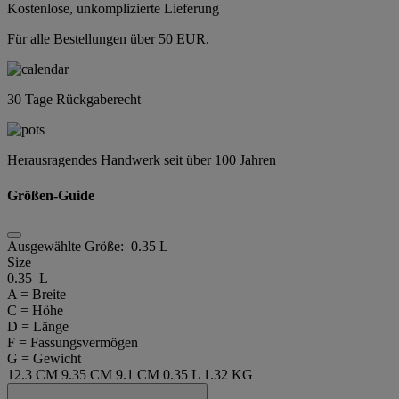
Kostenlose, unkomplizierte Lieferung
Für alle Bestellungen über 50 EUR.
30 Tage Rückgaberecht
Herausragendes Handwerk seit über 100 Jahren
Größen-Guide
Ausgewählte Größe:
0.35 L
Size
0.35 L
A = Breite
C = Höhe
D = Länge
F = Fassungsvermögen
G = Gewicht
12.3 CM
9.35 CM
9.1 CM
0.35 L
1.32 KG