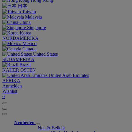
Hong Kong
日本
Taiwan
Malaysia
China
Singapore
Korea
NORDAMERIKA
México
Canada
United States
SÜDAMERIKA
Brazil
NAHER OSTEN
United Arab Emirates
AFRIKA
Anmelden
Wishlist
0
Neuheiten
Neu & Beliebt