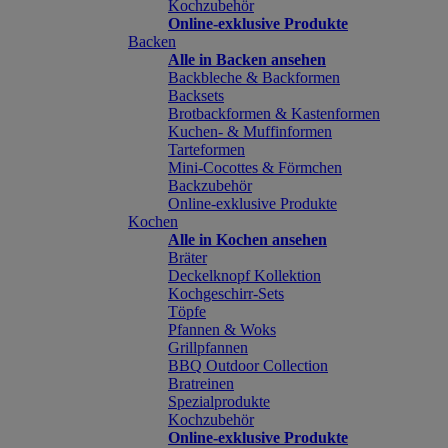
Kochzubehör
Online-exklusive Produkte
Backen
Alle in Backen ansehen
Backbleche & Backformen
Backsets
Brotbackformen & Kastenformen
Kuchen- & Muffinformen
Tarteformen
Mini-Cocottes & Förmchen
Backzubehör
Online-exklusive Produkte
Kochen
Alle in Kochen ansehen
Bräter
Deckelknopf Kollektion
Kochgeschirr-Sets
Töpfe
Pfannen & Woks
Grillpfannen
BBQ Outdoor Collection
Bratreinen
Spezialprodukte
Kochzubehör
Online-exklusive Produkte