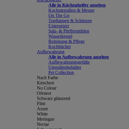
Alle in Küchenhelfer ansehen
Kochutensilien & Messer
On The Go
Topflappen & Schürzen
Untersetzer
Salz- & Pfeffermühlen
Wasserkessel
Reinigung & Pflege
Kochbücher
Aufbewahrung
Alle in Aufbewahrung ansehen
Aufbewahrungsgefäße
Utensilienbehälter
Pet Collection
Nach Farbe
Kirschrot
No Colour
Ofenrot
Schwarz glänzend
Flint
Azure
White
Meringue
Nectar