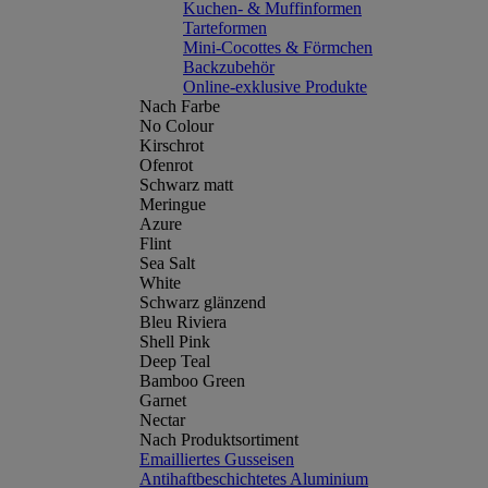
Kuchen- & Muffinformen
Tarteformen
Mini-Cocottes & Förmchen
Backzubehör
Online-exklusive Produkte
Nach Farbe
No Colour
Kirschrot
Ofenrot
Schwarz matt
Meringue
Azure
Flint
Sea Salt
White
Schwarz glänzend
Bleu Riviera
Shell Pink
Deep Teal
Bamboo Green
Garnet
Nectar
Nach Produktsortiment
Emailliertes Gusseisen
Antihaftbeschichtetes Aluminium