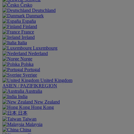
Česko
Deutschland
Danmark
España
Finland
France
Ireland
Italia
Luxembourg
Nederland
Norge
Polska
Portugal
Sverige
United Kingdom
ASIEN / PAZIFIKREGION
Australia
India
New Zealand
Hong Kong
日本
Taiwan
Malaysia
China