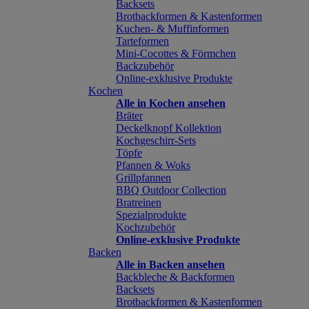
Backsets
Brotbackformen & Kastenformen
Kuchen- & Muffinformen
Tarteformen
Mini-Cocottes & Förmchen
Backzubehör
Online-exklusive Produkte
Kochen
Alle in Kochen ansehen
Bräter
Deckelknopf Kollektion
Kochgeschirr-Sets
Töpfe
Pfannen & Woks
Grillpfannen
BBQ Outdoor Collection
Bratreinen
Spezialprodukte
Kochzubehör
Online-exklusive Produkte
Backen
Alle in Backen ansehen
Backbleche & Backformen
Backsets
Brotbackformen & Kastenformen