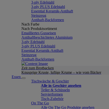
3-ply Edelstahl
3-ply PLUS Edelstahl
Essential Keramik-Antihaft
Steinzeug
Antihaft-Backformen
Nach Farbe
Nach Produktsortiment
Emailliertes Gusseisen
Antihaftbeschichtetes Aluminium
3-ply Edelstahl
3-ply PLUS Edelstahl
Essential Keramik-Antihaft
Steinzeug
Antihaft-Backformen
Zeit zum Brotbacken
Knusprige Kruste, luftige Krume – wie vom Bäcker
Essen
Tischwäsche & Geschirr
Alle in Geschirr ansehen
Teller & Schüsseln
Servierformen
Tisch-Zubehör
On The Go
Alle On The Go Produkte ansehen