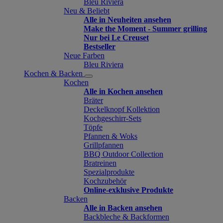
Bleu Riviera
Neu & Beliebt
Alle in Neuheiten ansehen
Make the Moment - Summer grilling
Nur bei Le Creuset
Bestseller
Neue Farben
Bleu Riviera
Kochen & Backen
Kochen
Alle in Kochen ansehen
Bräter
Deckelknopf Kollektion
Kochgeschirr-Sets
Töpfe
Pfannen & Woks
Grillpfannen
BBQ Outdoor Collection
Bratreinen
Spezialprodukte
Kochzubehör
Online-exklusive Produkte
Backen
Alle in Backen ansehen
Backbleche & Backformen