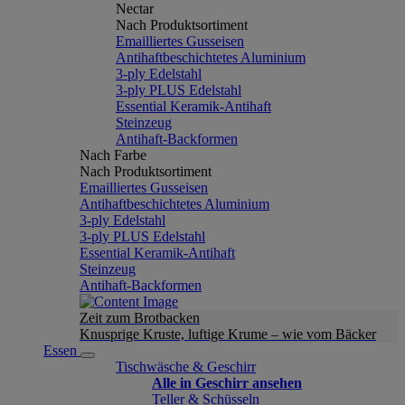
Nectar
Nach Produktsortiment
Emailliertes Gusseisen
Antihaftbeschichtetes Aluminium
3-ply Edelstahl
3-ply PLUS Edelstahl
Essential Keramik-Antihaft
Steinzeug
Antihaft-Backformen
Nach Farbe
Nach Produktsortiment
Emailliertes Gusseisen
Antihaftbeschichtetes Aluminium
3-ply Edelstahl
3-ply PLUS Edelstahl
Essential Keramik-Antihaft
Steinzeug
Antihaft-Backformen
Zeit zum Brotbacken
Knusprige Kruste, luftige Krume – wie vom Bäcker
Essen
Tischwäsche & Geschirr
Alle in Geschirr ansehen
Teller & Schüsseln