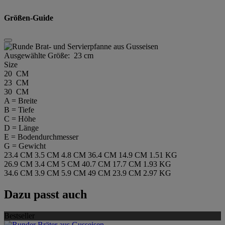
Größen-Guide
Ausgewählte Größe:
23 cm
Size
20 CM
23 CM
30 CM
A = Breite
B = Tiefe
C = Höhe
D = Länge
E = Bodendurchmesser
G = Gewicht
23.4 CM
3.5 CM
4.8 CM
36.4 CM
14.9 CM
1.51 KG
26.9 CM
3.4 CM
5 CM
40.7 CM
17.7 CM
1.93 KG
34.6 CM
3.9 CM
5.9 CM
49 CM
23.9 CM
2.97 KG
Dazu passt auch
Bestseller