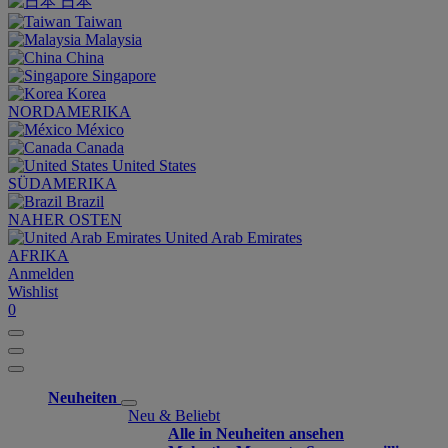
日本
Taiwan
Malaysia
China
Singapore
Korea
NORDAMERIKA
México
Canada
United States
SÜDAMERIKA
Brazil
NAHER OSTEN
United Arab Emirates
AFRIKA
Anmelden
Wishlist
0
Neuheiten
Neu & Beliebt
Alle in Neuheiten ansehen