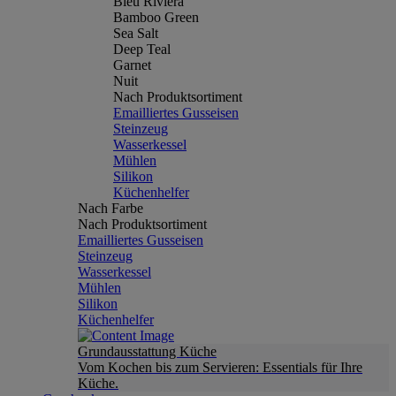
Bleu Riviera
Bamboo Green
Sea Salt
Deep Teal
Garnet
Nuit
Nach Produktsortiment
Emailliertes Gusseisen
Steinzeug
Wasserkessel
Mühlen
Silikon
Küchenhelfer
Nach Farbe
Nach Produktsortiment
Emailliertes Gusseisen
Steinzeug
Wasserkessel
Mühlen
Silikon
Küchenhelfer
Grundausstattung Küche
Vom Kochen bis zum Servieren: Essentials für Ihre
Küche.