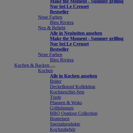
Make the Moment - Summer grilling
Nur bei Le Creuset
Bestseller
Neue Farben
Bleu Riviera
Neu & Beliebt
Alle in Neuheiten ansehen
Make the Moment - Summer grilling
Nur bei Le Creuset
Bestseller
Neue Farben
Bleu Riviera
Kochen & Backen
Kochen
Alle in Kochen ansehen
Bräter
Deckelknopf Kollektion
Kochgeschirr-Sets
Töpfe
Pfannen & Woks
Grillpfannen
BBQ Outdoor Collection
Bratreinen
Spezialprodukte
Kochzubehör