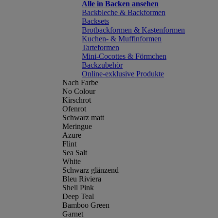
Alle in Backen ansehen
Backbleche & Backformen
Backsets
Brotbackformen & Kastenformen
Kuchen- & Muffinformen
Tarteformen
Mini-Cocottes & Förmchen
Backzubehör
Online-exklusive Produkte
Nach Farbe
No Colour
Kirschrot
Ofenrot
Schwarz matt
Meringue
Azure
Flint
Sea Salt
White
Schwarz glänzend
Bleu Riviera
Shell Pink
Deep Teal
Bamboo Green
Garnet