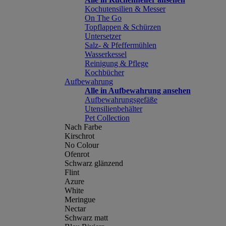
Kochutensilien & Messer
On The Go
Topflappen & Schürzen
Untersetzer
Salz- & Pfeffermühlen
Wasserkessel
Reinigung & Pflege
Kochbücher
Aufbewahrung
Alle in Aufbewahrung ansehen
Aufbewahrungsgefäße
Utensilienbehälter
Pet Collection
Nach Farbe
Kirschrot
No Colour
Ofenrot
Schwarz glänzend
Flint
Azure
White
Meringue
Nectar
Schwarz matt