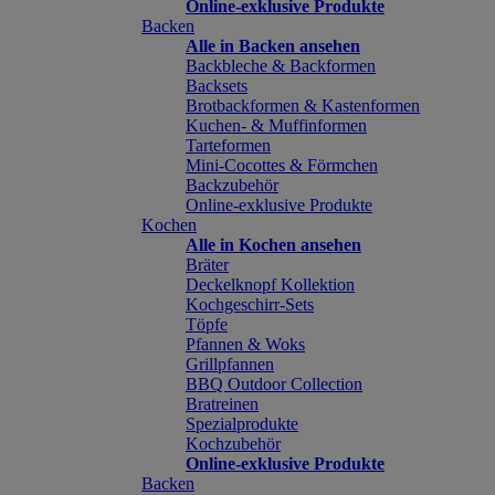
Online-exklusive Produkte
Backen
Alle in Backen ansehen
Backbleche & Backformen
Backsets
Brotbackformen & Kastenformen
Kuchen- & Muffinformen
Tarteformen
Mini-Cocottes & Förmchen
Backzubehör
Online-exklusive Produkte
Kochen
Alle in Kochen ansehen
Bräter
Deckelknopf Kollektion
Kochgeschirr-Sets
Töpfe
Pfannen & Woks
Grillpfannen
BBQ Outdoor Collection
Bratreinen
Spezialprodukte
Kochzubehör
Online-exklusive Produkte
Backen