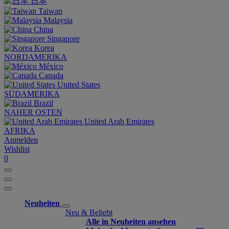
日本
Taiwan
Malaysia
China
Singapore
Korea
NORDAMERIKA
México
Canada
United States
SÜDAMERIKA
Brazil
NAHER OSTEN
United Arab Emirates
AFRIKA
Anmelden
Wishlist
0
Neuheiten
Neu & Beliebt
Alle in Neuheiten ansehen