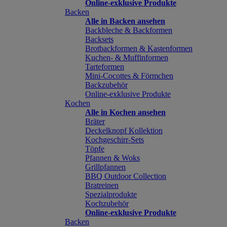
Online-exklusive Produkte
Backen
Alle in Backen ansehen
Backbleche & Backformen
Backsets
Brotbackformen & Kastenformen
Kuchen- & Muffinformen
Tarteformen
Mini-Cocottes & Förmchen
Backzubehör
Online-exklusive Produkte
Kochen
Alle in Kochen ansehen
Bräter
Deckelknopf Kollektion
Kochgeschirr-Sets
Töpfe
Pfannen & Woks
Grillpfannen
BBQ Outdoor Collection
Bratreinen
Spezialprodukte
Kochzubehör
Online-exklusive Produkte
Backen