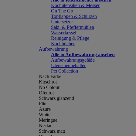
Kochutensilien & Messer
On The Go
Topflappen & Schürzen
Untersetzer
Salz- & Pfeffermühlen
Wasserkessel
Reinigung & Pflege
Kochbücher
Aufbewahrung
Alle in Aufbewahrung ansehen
Aufbewahrungsgefäße
Utensilienbehälter
Pet Collection
Nach Farbe
Kirschrot
No Colour
Ofenrot
Schwarz glänzend
Flint
Azure
White
Meringue
Nectar
Schwarz matt