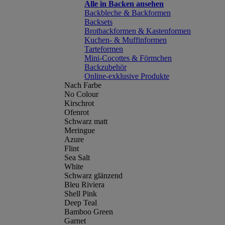
Alle in Backen ansehen
Backbleche & Backformen
Backsets
Brotbackformen & Kastenformen
Kuchen- & Muffinformen
Tarteformen
Mini-Cocottes & Förmchen
Backzubehör
Online-exklusive Produkte
Nach Farbe
No Colour
Kirschrot
Ofenrot
Schwarz matt
Meringue
Azure
Flint
Sea Salt
White
Schwarz glänzend
Bleu Riviera
Shell Pink
Deep Teal
Bamboo Green
Garnet