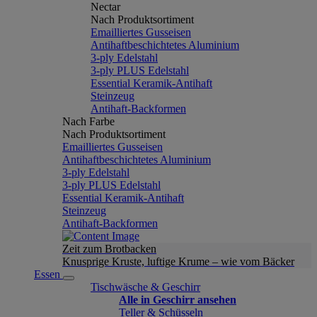
Nectar
Nach Produktsortiment
Emailliertes Gusseisen
Antihaftbeschichtetes Aluminium
3-ply Edelstahl
3-ply PLUS Edelstahl
Essential Keramik-Antihaft
Steinzeug
Antihaft-Backformen
Nach Farbe
Nach Produktsortiment
Emailliertes Gusseisen
Antihaftbeschichtetes Aluminium
3-ply Edelstahl
3-ply PLUS Edelstahl
Essential Keramik-Antihaft
Steinzeug
Antihaft-Backformen
Zeit zum Brotbacken
Knusprige Kruste, luftige Krume – wie vom Bäcker
Essen
Tischwäsche & Geschirr
Alle in Geschirr ansehen
Teller & Schüsseln