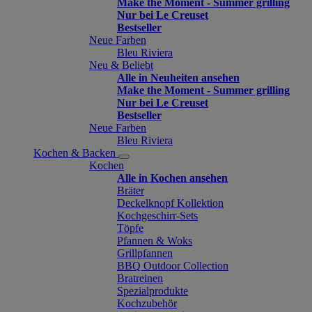
Make the Moment - Summer grilling
Nur bei Le Creuset
Bestseller
Neue Farben
Bleu Riviera
Neu & Beliebt
Alle in Neuheiten ansehen
Make the Moment - Summer grilling
Nur bei Le Creuset
Bestseller
Neue Farben
Bleu Riviera
Kochen & Backen
Kochen
Alle in Kochen ansehen
Bräter
Deckelknopf Kollektion
Kochgeschirr-Sets
Töpfe
Pfannen & Woks
Grillpfannen
BBQ Outdoor Collection
Bratreinen
Spezialprodukte
Kochzubehör