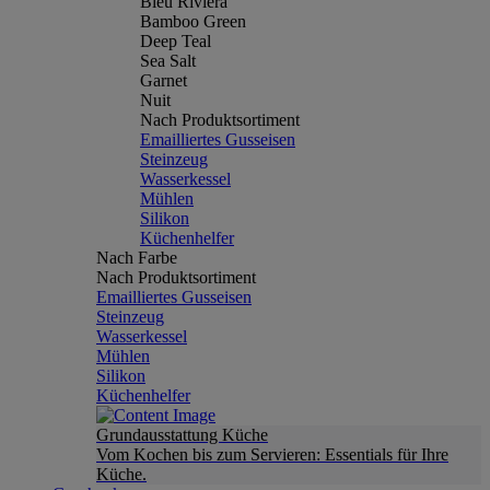
Bleu Riviera
Bamboo Green
Deep Teal
Sea Salt
Garnet
Nuit
Nach Produktsortiment
Emailliertes Gusseisen
Steinzeug
Wasserkessel
Mühlen
Silikon
Küchenhelfer
Nach Farbe
Nach Produktsortiment
Emailliertes Gusseisen
Steinzeug
Wasserkessel
Mühlen
Silikon
Küchenhelfer
Grundausstattung Küche
Vom Kochen bis zum Servieren: Essentials für Ihre
Küche.