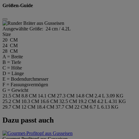
Größen-Guide
Ausgewählte Größe:
24 cm / 4.2L
Size
20 CM
24 CM
28 CM
A = Breite
B = Tiefe
C = Höhe
D = Länge
E = Bodendurchmesser
F = Fassungsvermögen
G = Gewicht
21.5 CM
8.8 CM
14.1 CM
27.3 CM
14.8 CM
2.4 L
3.09 KG
25.2 CM
10.3 CM
16.6 CM
32.5 CM
19.2 CM
4.2 L
4.31 KG
29.7 CM
12 CM
18.4 CM
37.7 CM
22 CM
6.7 L
6.13 KG
Dazu passt auch
Gourmet-Profitopf aus Gusseisen