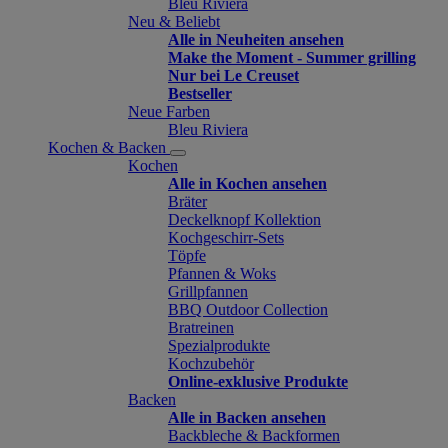
Bleu Riviera
Neu & Beliebt
Alle in Neuheiten ansehen
Make the Moment - Summer grilling
Nur bei Le Creuset
Bestseller
Neue Farben
Bleu Riviera
Kochen & Backen
Kochen
Alle in Kochen ansehen
Bräter
Deckelknopf Kollektion
Kochgeschirr-Sets
Töpfe
Pfannen & Woks
Grillpfannen
BBQ Outdoor Collection
Bratreinen
Spezialprodukte
Kochzubehör
Online-exklusive Produkte
Backen
Alle in Backen ansehen
Backbleche & Backformen