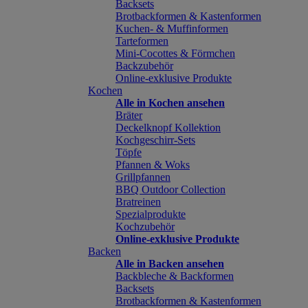
Backsets
Brotbackformen & Kastenformen
Kuchen- & Muffinformen
Tarteformen
Mini-Cocottes & Förmchen
Backzubehör
Online-exklusive Produkte
Kochen
Alle in Kochen ansehen
Bräter
Deckelknopf Kollektion
Kochgeschirr-Sets
Töpfe
Pfannen & Woks
Grillpfannen
BBQ Outdoor Collection
Bratreinen
Spezialprodukte
Kochzubehör
Online-exklusive Produkte
Backen
Alle in Backen ansehen
Backbleche & Backformen
Backsets
Brotbackformen & Kastenformen