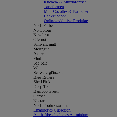
Kuchen- & Muffinformen
Tarteformen
Mini-Cocottes & Förmchen
Backzubehör
Online-exklusive Produkte
Nach Farbe
No Colour
Kirschrot
Ofenrot
Schwarz matt
Meringue
Azure
Flint
Sea Salt
White
Schwarz glänzend
Bleu Riviera
Shell Pink
Deep Teal
Bamboo Green
Garnet
Nectar
Nach Produktsortiment
Emailliertes Gusseisen
Antihaftbeschichtetes Aluminium