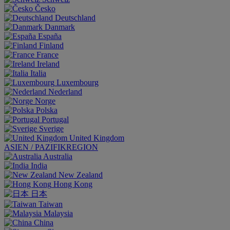
Česko
Deutschland
Danmark
España
Finland
France
Ireland
Italia
Luxembourg
Nederland
Norge
Polska
Portugal
Sverige
United Kingdom
ASIEN / PAZIFIKREGION
Australia
India
New Zealand
Hong Kong
日本
Taiwan
Malaysia
China