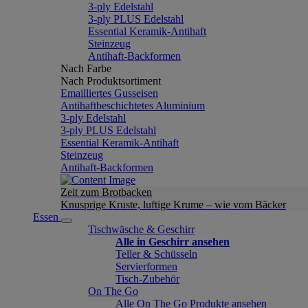
3-ply Edelstahl
3-ply PLUS Edelstahl
Essential Keramik-Antihaft
Steinzeug
Antihaft-Backformen
Nach Farbe
Nach Produktsortiment
Emailliertes Gusseisen
Antihaftbeschichtetes Aluminium
3-ply Edelstahl
3-ply PLUS Edelstahl
Essential Keramik-Antihaft
Steinzeug
Antihaft-Backformen
Zeit zum Brotbacken
Knusprige Kruste, luftige Krume – wie vom Bäcker
Essen
Tischwäsche & Geschirr
Alle in Geschirr ansehen
Teller & Schüsseln
Servierformen
Tisch-Zubehör
On The Go
Alle On The Go Produkte ansehen