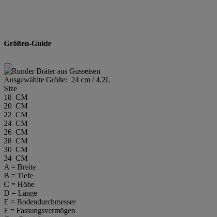
Größen-Guide
Ausgewählte Größe:
24 cm / 4.2L
Size
18 CM
20 CM
22 CM
24 CM
26 CM
28 CM
30 CM
34 CM
A = Breite
B = Tiefe
C = Höhe
D = Länge
E = Bodendurchmesser
F = Fassungsvermögen