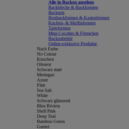
Alle in Backen ansehen
Backbleche & Backformen
Backsets
Brotbackformen & Kastenformen
Kuchen- & Muffinformen
Tarteformen
Mini-Cocottes & Förmchen
Backzubehör
Online-exklusive Produkte
Nach Farbe
No Colour
Kirschrot
Ofenrot
Schwarz matt
Meringue
Azure
Flint
Sea Salt
White
Schwarz glänzend
Bleu Riviera
Shell Pink
Deep Teal
Bamboo Green
Garnet