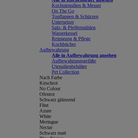
Kochutensilien & Messer
On The Go
Topflappen & Schürzen
Untersetzer
Salz- & Pfeffermühlen
Wasserkessel
Reinigung & Pflege
Kochbücher
Aufbewahrung
Alle in Aufbewahrung ansehen
Aufbewahrungsgefäße
Utensilienbehälter
Pet Collection
Nach Farbe
Kirschrot
No Colour
Ofenrot
Schwarz glänzend
Flint
Azure
White
Meringue
Nectar
Schwarz matt