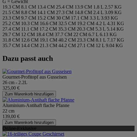
G = Gewicht
19.3 CM
8.1 CM
13.4 CM
25.4 CM
13.9 CM
1.8 L
2.57 KG
21.5 CM
8.8 CM
14.1 CM
27.3 CM
14.8 CM
2.4 L
3.09 KG
23.3 CM
9.7 CM
15.2 CM
30 CM
17.1 CM
3.3 L
3.93 KG
25.2 CM
10.3 CM
16.6 CM
32.5 CM
19.2 CM
4.2 L
4.31 KG
27.4 CM
11.1 CM
17.2 CM
35.3 CM
20.3 CM
5.3 L
5.14 KG
29.7 CM
12 CM
18.4 CM
37.7 CM
22 CM
6.7 L
6.13 KG
31.8 CM
12.6 CM
19.1 CM
40.2 CM
23.3 CM
8.1 L
7.17 KG
35.7 CM
14.4 CM
21.3 CM
44.2 CM
27.1 CM
12 L
9.04 KG
Dazu passt auch
Gourmet-Profitopf aus Gusseisen
26 cm - 2.2L
325,00 €
Zum Warenkorb hinzufügen
Aluminium-Antihaft flache Pfanne
22 cm
139,00 €
Zum Warenkorb hinzufügen
Online-Exklusive