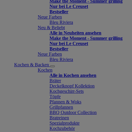
Make the Moment - Summer grilling
Nur bei Le Creuset
Bestseller
Neue Farben
Bleu Riviera
Neu & Beliebt
Alle in Neuheiten ansehen
Make the Moment - Summer grilling
Nur bei Le Creuset
Bestseller
Neue Farben
Bleu Riviera
Kochen & Backen
Kochen
Alle in Kochen ansehen
Bräter
Deckelknopf Kollektion
Kochgeschirr-Sets
Töpfe
Pfannen & Woks
Grillpfannen
BBQ Outdoor Collection
Bratreinen
Spezialprodukte
Kochzubehör