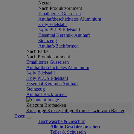
Nectar
Nach Produktsortiment
Emailliertes Gusseisen
Antihaftbeschichtetes Aluminium
3-ply Edelstahl
3-ply PLUS Edelstahl
Essential Keramik-Antihaft
Steinzeug
Antihaft-Backformen
Nach Farbe
Nach Produktsortiment
Emailliertes Gusseisen
Antihaftbeschichtetes Aluminium
3-ply Edelstahl
3-ply PLUS Edelstahl
Essential Keramik-Antihaft
Steinzeug
Antihaft-Backformen
Zeit zum Brotbacken
Knusprige Kruste, luftige Krume – wie vom Bäcker
Essen
Tischwäsche & Geschirr
Alle in Geschirr ansehen
Teller & Schüsseln