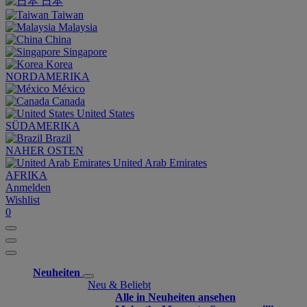
日本
Taiwan
Malaysia
China
Singapore
Korea
NORDAMERIKA
México
Canada
United States
SÜDAMERIKA
Brazil
NAHER OSTEN
United Arab Emirates
AFRIKA
Anmelden
Wishlist
0
Neuheiten
Neu & Beliebt
Alle in Neuheiten ansehen