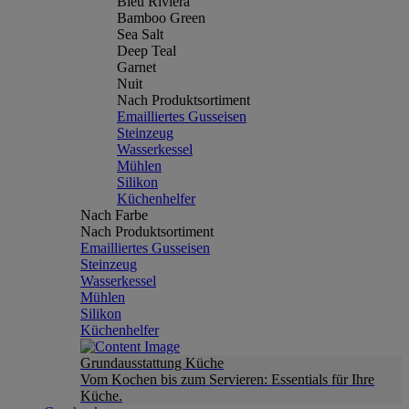
Bleu Riviera
Bamboo Green
Sea Salt
Deep Teal
Garnet
Nuit
Nach Produktsortiment
Emailliertes Gusseisen
Steinzeug
Wasserkessel
Mühlen
Silikon
Küchenhelfer
Nach Farbe
Nach Produktsortiment
Emailliertes Gusseisen
Steinzeug
Wasserkessel
Mühlen
Silikon
Küchenhelfer
Grundausstattung Küche
Vom Kochen bis zum Servieren: Essentials für Ihre
Küche.