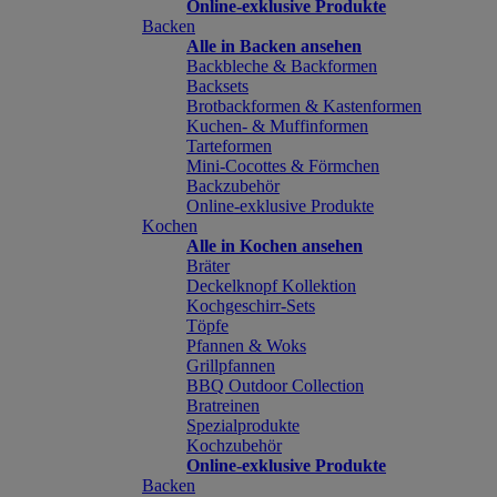
Online-exklusive Produkte
Backen
Alle in Backen ansehen
Backbleche & Backformen
Backsets
Brotbackformen & Kastenformen
Kuchen- & Muffinformen
Tarteformen
Mini-Cocottes & Förmchen
Backzubehör
Online-exklusive Produkte
Kochen
Alle in Kochen ansehen
Bräter
Deckelknopf Kollektion
Kochgeschirr-Sets
Töpfe
Pfannen & Woks
Grillpfannen
BBQ Outdoor Collection
Bratreinen
Spezialprodukte
Kochzubehör
Online-exklusive Produkte
Backen