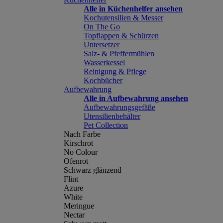
Alle in Küchenhelfer ansehen
Kochutensilien & Messer
On The Go
Topflappen & Schürzen
Untersetzer
Salz- & Pfeffermühlen
Wasserkessel
Reinigung & Pflege
Kochbücher
Aufbewahrung
Alle in Aufbewahrung ansehen
Aufbewahrungsgefäße
Utensilienbehälter
Pet Collection
Nach Farbe
Kirschrot
No Colour
Ofenrot
Schwarz glänzend
Flint
Azure
White
Meringue
Nectar