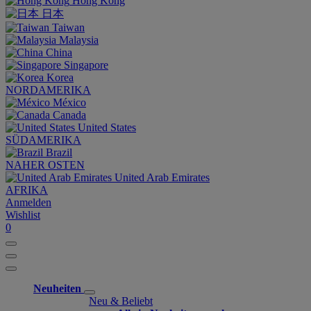
Hong Kong
日本
Taiwan
Malaysia
China
Singapore
Korea
NORDAMERIKA
México
Canada
United States
SÜDAMERIKA
Brazil
NAHER OSTEN
United Arab Emirates
AFRIKA
Anmelden
Wishlist
0
Neuheiten
Neu & Beliebt