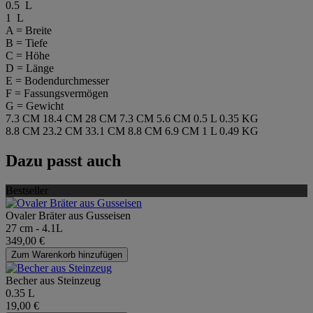
0.5 L
1 L
A = Breite
B = Tiefe
C = Höhe
D = Länge
E = Bodendurchmesser
F = Fassungsvermögen
G = Gewicht
7.3 CM
18.4 CM
28 CM
7.3 CM
5.6 CM
0.5 L
0.35 KG
8.8 CM
23.2 CM
33.1 CM
8.8 CM
6.9 CM
1 L
0.49 KG
Dazu passt auch
Bestseller
Ovaler Bräter aus Gusseisen
27 cm - 4.1L
349,00 €
Zum Warenkorb hinzufügen
Becher aus Steinzeug
0.35 L
19,00 €